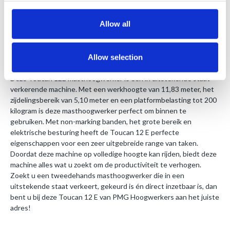
CE-Certificaat
Allow all
1 jaar geldige keuring
Handleiding
Allow selection
Deze Toucan 12E masthoogwerker is een in uitstekende staat
verkerende machine. Met een werkhoogte van 11,83 meter, het
zijdelingsbereik van 5,10 meter en een platformbelasting tot 200
kilogram is deze masthoogwerker perfect om binnen te
gebruiken. Met non-marking banden, het grote bereik en
elektrische besturing heeft de Toucan 12 E perfecte
eigenschappen voor een zeer uitgebreide range van taken.
Doordat deze machine op volledige hoogte kan rijden, biedt deze
machine alles wat u zoekt om de productiviteit te verhogen.
Zoekt u een tweedehands masthoogwerker die in een
uitstekende staat verkeert, gekeurd is én direct inzetbaar is, dan
bent u bij deze Toucan 12 E van PMG Hoogwerkers aan het juiste
adres!