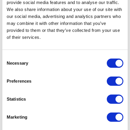
provide social media features and to analyse our traffic.
BEL ONS
We also share information about your use of our site with
our social media, advertising and analytics partners who
may combine it with other information that you’ve
IN HET WINKELMANDJE
provided to them or that they’ve collected from your use
of their services.
Uitgerust met nieuwe accu's.
Consent
Merk
Toucan
Necessary
Selection
Type
12E
Serienummer
A300056047
Bouwjaar
2018
Preferences
werkhoogte
11.83 mtr
Zijdelings bereik
5,10 mtr
Platform bel.
200 kg
Statistics
Eigen gewicht
4300 kg
Urenstand
101
PMG nr.
6866
Marketing
Inclusief: