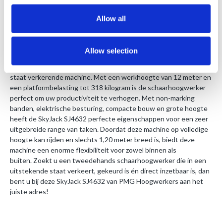
CE-Certificaat
1 jaar geldige keuring
Allow all
Handleiding
Allow selection
Deze SkyJack SJ4632 schaarhoogwerker is een in uitstekende
staat verkerende machine. Met een werkhoogte van 12 meter en
een platformbelasting tot 318 kilogram is de schaarhoogwerker
perfect om uw productiviteit te verhogen. Met non-marking
banden, elektrische besturing, compacte bouw en grote hoogte
heeft de SkyJack SJ4632 perfecte eigenschappen voor een zeer
uitgebreide range van taken. Doordat deze machine op volledige
hoogte kan rijden en slechts 1,20 meter breed is, biedt deze
machine een enorme flexibiliteit voor zowel binnen als
buiten. Zoekt u een tweedehands schaarhoogwerker die in een
uitstekende staat verkeert, gekeurd is én direct inzetbaar is, dan
bent u bij deze SkyJack SJ4632 van PMG Hoogwerkers aan het
juiste adres!