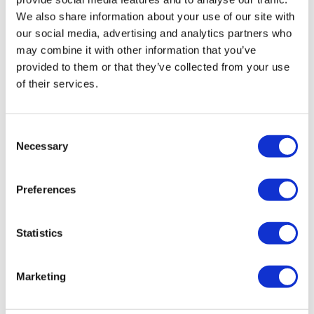
STUUR ONS EEN BERICHT
We also share information about your use of our site with
our social media, advertising and analytics partners who
BEL ONS
may combine it with other information that you’ve
provided to them or that they’ve collected from your use
of their services.
IN HET WINKELMANDJE
Consent
Merk
Skyjack
Necessary
Selection
Type
SJ4632
Serienummer
70023655
Bouwjaar
2015
Preferences
werkhoogte
11.78 mtr
Platform bel.
318 kg
Eigen gewicht
2300 kg
Statistics
Urenstand
298
PMG nr.
6514
Marketing
Inclusief: