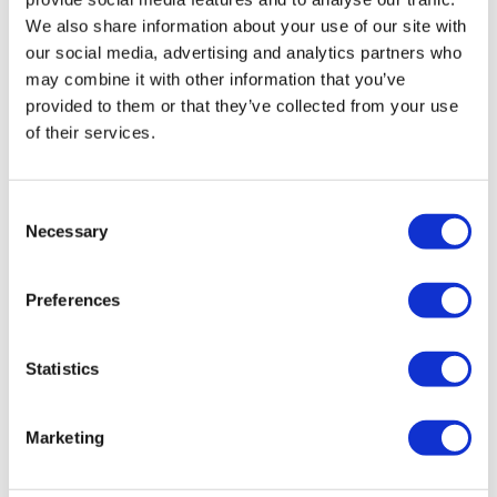
STUUR ONS EEN BERICHT
We also share information about your use of our site with
our social media, advertising and analytics partners who
BEL ONS
may combine it with other information that you’ve
provided to them or that they’ve collected from your use
of their services.
IN HET WINKELMANDJE
Consent
Merk
Genie
Necessary
Selection
Type
GS-4655
Serienummer
GS55D-1391
Bouwjaar
2022
Preferences
werkhoogte
15.95 mtr
Platform bel.
350 kg
Eigen gewicht
3702 kg
Statistics
Urenstand
101
PMG nr.
6670
Marketing
Inclusief: