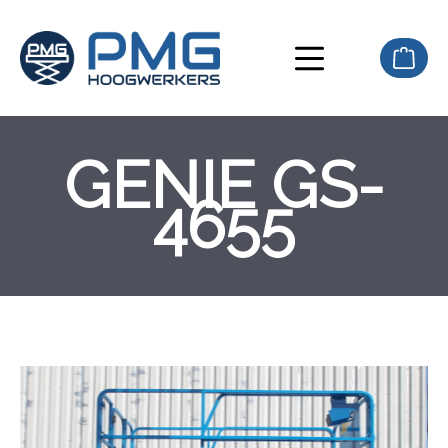
hoofdinhoud
GENIE GS-
4655
component.cms.imageGallery.skipImageGallery