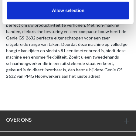
Deze Genie GS-2632 schaarhoogwerker is een in uitstekende
Allow selection
staat verkerende machine. Met een werkhoogte van 10 meter en
een platformbelasting tot 227 kilogram is de schaarhoogwerker
perfect om uw productiviteit te verhogen. Met non-marking
banden, elektrische besturing en zeer compacte bouw heeft de
Genie GS-2632 perfecte eigenschappen voor een zeer
uitgebreide range van taken. Doordat deze machine op volledige
hoogte kan rijden en slechts 81 centimeter breed is, biedt deze
machine een enorme flexibiliteit. Zoekt u een tweedehands
schaarhoogwerker die in een uitstekende staat verkeert,
gekeurd is én direct inzetbaar is, dan bent u bij deze Genie GS-
2632 van PMG Hoogwerkers aan het juiste adres!
OVER ONS