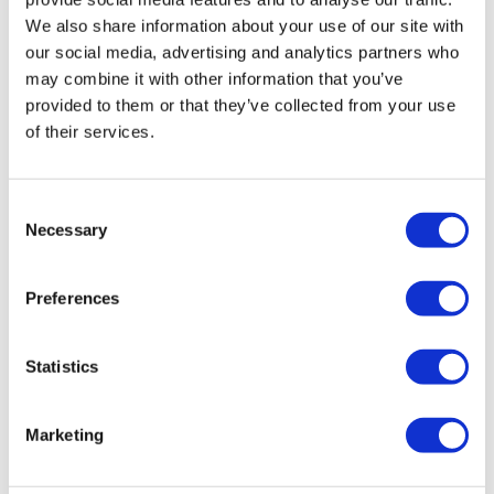
STUUR ONS EEN BERICHT
We also share information about your use of our site with
our social media, advertising and analytics partners who
BEL ONS
may combine it with other information that you’ve
provided to them or that they’ve collected from your use
of their services.
IN HET WINKELMANDJE
Consent
Merk
Genie
Necessary
Selection
Type
GS-1932
Serienummer
GS3012C-11181
Bouwjaar
2012
Preferences
werkhoogte
7.78 mtr
Platform bel.
227 kg
Eigen gewicht
1516 kg
Statistics
Urenstand
585
PMG nr.
6739
Marketing
Inclusief: