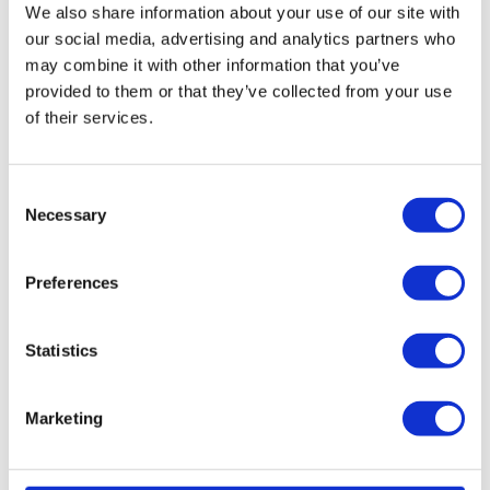
We also share information about your use of our site with
BEL ONS
our social media, advertising and analytics partners who
may combine it with other information that you’ve
IN HET WINKELMANDJE
provided to them or that they’ve collected from your use
of their services.
Nieuwe, ongebruikte machine
Consent
Necessary
Selection
Merk
JLG
Type
EC450AJ
Serienummer
C300001045
Preferences
Bouwjaar
2024
werkhoogte
15.72 mtr
Zijdelings bereik
7,62 mtr
Statistics
Platform bel.
250 kg
Eigen gewicht
6215 kg
Urenstand
3
Marketing
PMG nr.
6803
Inclusief: