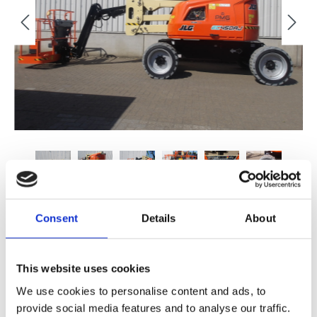
€ 47.500,00
Consent
Details
About
FINANCIAL LEASE V.A. €
/MND
This website uses cookies
We use cookies to personalise content and ads, to
STUUR ONS EEN BERICHT
provide social media features and to analyse our traffic.