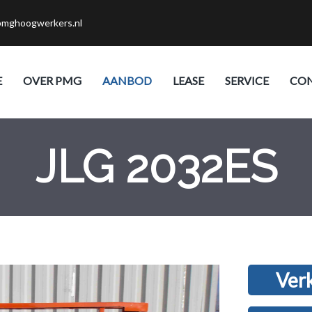
pmghoogwerkers.nl
E
OVER PMG
AANBOD
LEASE
SERVICE
CO
JLG 2032ES
Ver