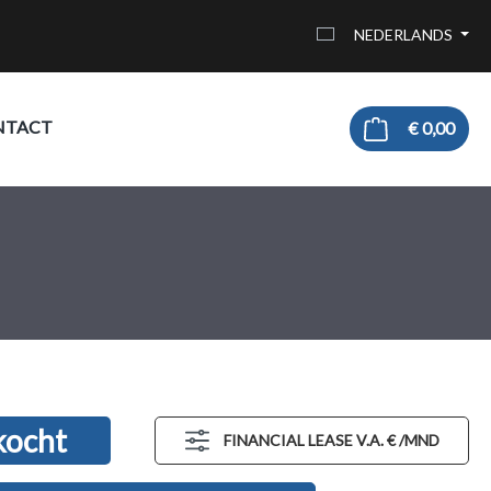
NEDERLANDS
NTACT
€ 0,00
kocht
FINANCIAL LEASE V.A. €
/MND