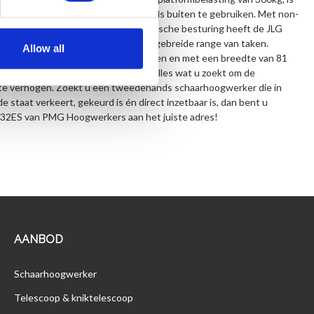
gwerker perfect om zowel binnen als buiten te gebruiken. Met non-
n, compacte bouw en simpele elektrische besturing heeft de JLG
te eigenschappen voor een zeer uitgebreide range van taken.
Allow all
achine op volledige hoogte kan rijden en met een breedte van 81
r deuren past, biedt deze machine alles wat u zoekt om de
t te verhogen. Zoekt u een tweedehands schaarhoogwerker die in
e staat verkeert, gekeurd is én direct inzetbaar is, dan bent u
2032ES van PMG Hoogwerkers aan het juiste adres!
AANBOD
Schaarhoogwerker
Telescoop & kniktelescoop