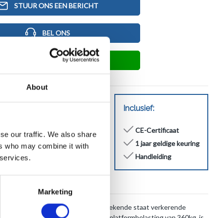
STUUR ONS EEN BERICHT
BEL ONS
IN HET WINKELMANDJE
About
JLG
Inclusief:
2032ES
B200023351
2015
CE-Certificaat
se our traffic. We also share
8.1 mtr
1 jaar geldige keuring
ers who may combine it with
360 kg
Handleiding
 services.
1979 kg
861
6468
Marketing
ES schaarhoogwerker is een in uitstekende staat verkerende
en werkhoogte van 8 meter en een platformbelasting van 360kg, is