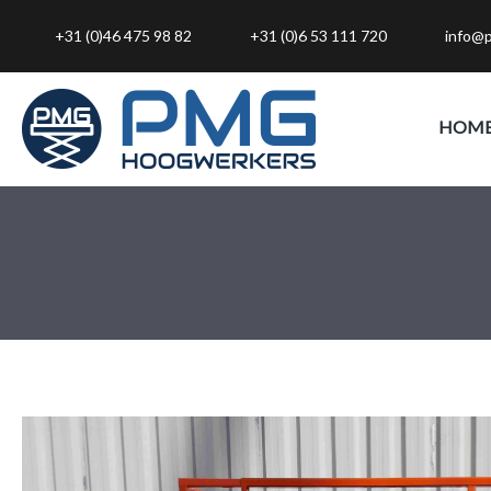
+31 (0)46 475 98 82
+31 (0)6 53 111 720
info@
HOM
oekopdracht
Ga naar de hoofdnavigatie
component.cms.imageGallery.skipImageGallery