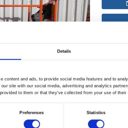
Details
Merk
Type
Serienummer
Bouwjaar
e content and ads, to provide social media features and to analy
werkhoogte
 our site with our social media, advertising and analytics partn
Platform bel.
 provided to them or that they’ve collected from your use of their
Eigen gewicht
Urenstand
PMG nr.
Preferences
Statistics
Deze JLG 2032
machine. Met e