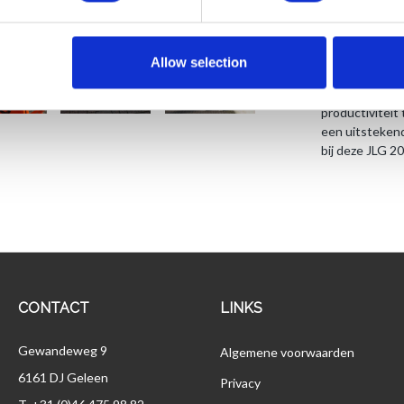
deze schaarhoo
marking bande
2032ES perfec
Allow selection
Doordat deze m
centimeter doo
productivitei
een uitstekend
bij deze JLG 
CONTACT
LINKS
Gewandeweg 9
Algemene voorwaarden
6161 DJ Geleen
Privacy